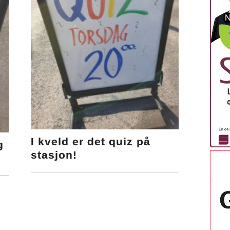
I kveld er det quiz på
g
stasjon!