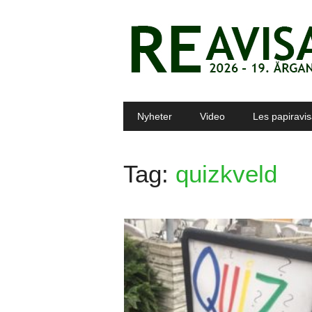
Main menu
Skip to content
Nyheter
Video
Les papiravi
Tag:
quizkveld