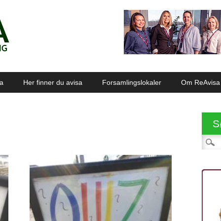
sa
Her finner du avisa
Forsamlingslokaler
Om ReAvisa
S
Søk et