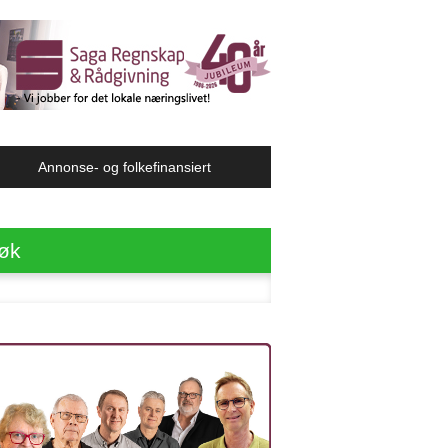
Annonse- og folkefinansiert
øk
ter: