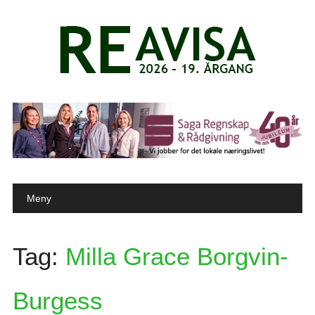
Main menu
Skip to content
Meny
Tag:
Milla Grace Borgvin-
Burgess