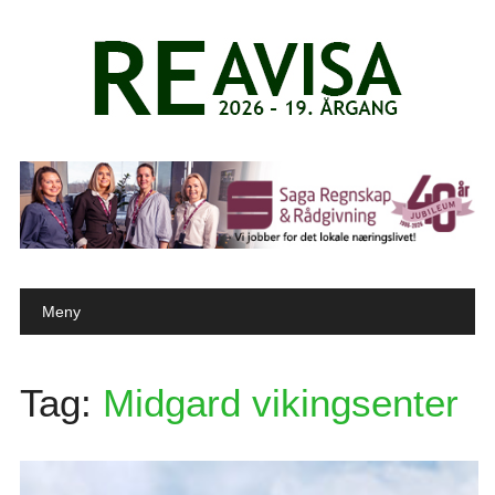
Main menu
Skip to content
Meny
Tag:
Midgard vikingsenter