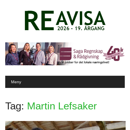
Main menu
Skip to content
Meny
Tag:
Martin Lefsaker