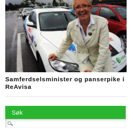
Samferdselsminister og panserpike i
ReAvisa
Søk
Søk etter: