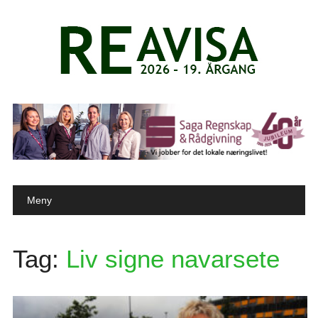
Main menu
Skip to content
Meny
Tag:
Liv signe navarsete