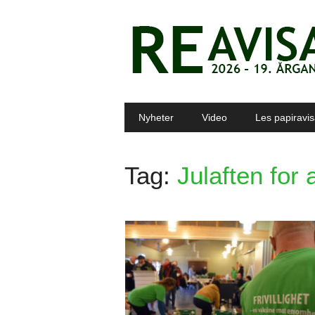
Main menu
Skip to content
Nyheter
Video
Les papiravi
Tag:
Julaften for a