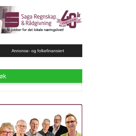
Annonse- og folkefinansiert
øk
ter: