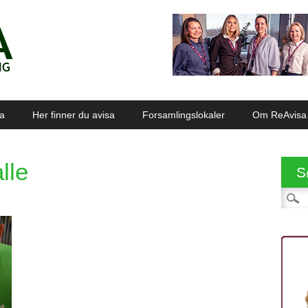
sa
Her finner du avisa
Forsamlingslokaler
Om ReAvisa
lle
S
Søk et