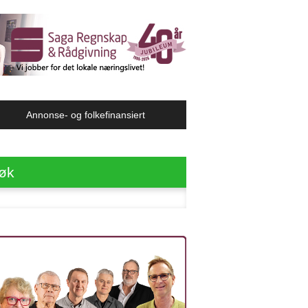
Annonse- og folkefinansiert
øk
ter: