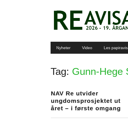
Main menu
Skip to content
Nyheter
Video
Les papiravi
Tag:
Gunn-Hege 
NAV Re utvider
ungdomsprosjektet ut
året – i første omgang