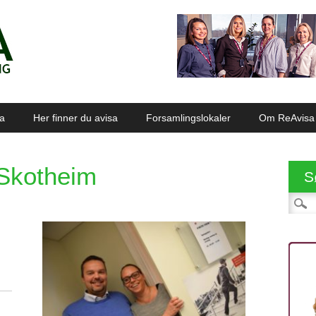
sa
Her finner du avisa
Forsamlingslokaler
Om ReAvisa
Skotheim
S
Søk et