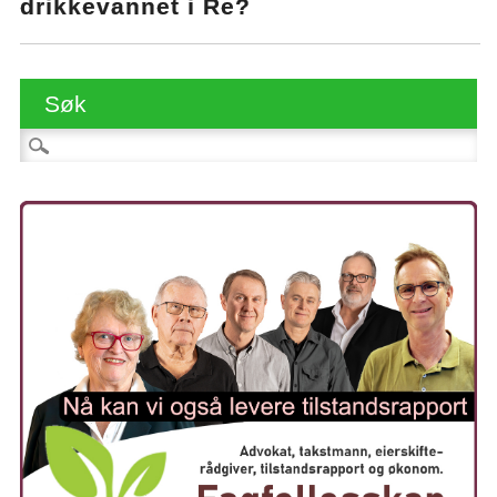
drikkevannet i Re?
Søk
Søk etter: