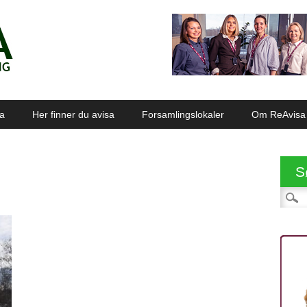
sa
Her finner du avisa
Forsamlingslokaler
Om ReAvisa
S
Søk et