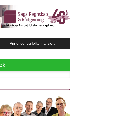
Annonse- og folkefinansiert
øk
ter: