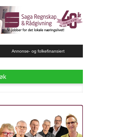
Annonse- og folkefinansiert
øk
ter: