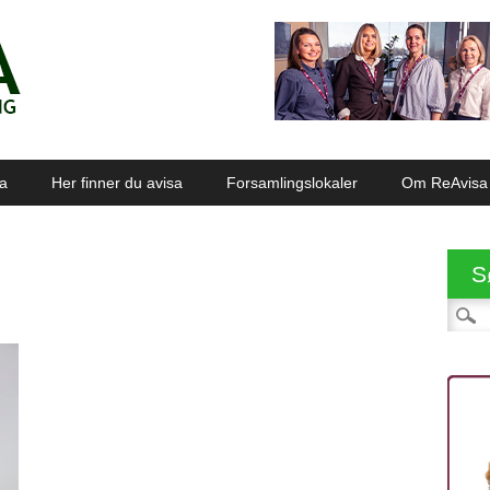
sa
Her finner du avisa
Forsamlingslokaler
Om ReAvisa
S
Søk et