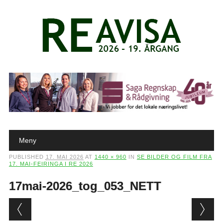
Main menu
Skip to content
Meny
PUBLISHED
17. MAI 2026
AT
1440 × 960
IN
SE BILDER OG FILM FRA
17. MAI-FEIRINGA I RE 2026
17mai-2026_tog_053_NETT