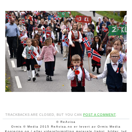
TRACKBACKS ARE CLOSED, BUT YOU CAN
POST A COMMENT
.
© ReAvisa
Ormis © Media 2015 ReAvisa.no er levert av Ormis Media
Kopiering og / eller videreformidling materale (tekst, bilder, lyd