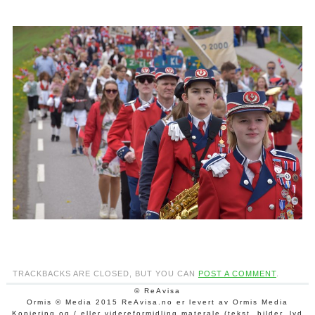
TRACKBACKS ARE CLOSED, BUT YOU CAN
POST A COMMENT
.
© ReAvisa
Ormis © Media 2015 ReAvisa.no er levert av Ormis Media
Kopiering og / eller videreformidling materale (tekst, bilder, lyd