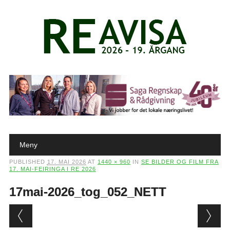
Main menu
Skip to content
Meny
PUBLISHED
17. MAI 2026
AT
1440 × 960
IN
SE BILDER OG FILM FRA
17. MAI-FEIRINGA I RE 2026
17mai-2026_tog_052_NETT