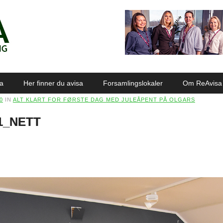
sa
Her finner du avisa
Forsamlingslokaler
Om ReAvisa
0
IN
ALT KLART FOR FØRSTE DAG MED JULEÅPENT PÅ OLGARS
1_NETT