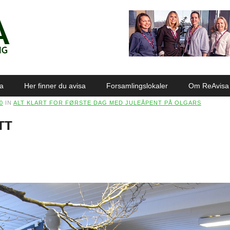
sa
Her finner du avisa
Forsamlingslokaler
Om ReAvisa
0
IN
ALT KLART FOR FØRSTE DAG MED JULEÅPENT PÅ OLGARS
TT