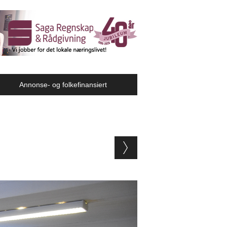
Annonse- og folkefinansiert