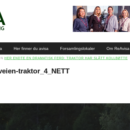
sa
Her finner du avisa
Forsamlingslokaler
Om ReAvisa
IN
HER ENDTE EN DRAMATISK FERD: TRAKTOR HAR SLÅTT KOLLBØTTE
veien-traktor_4_NETT