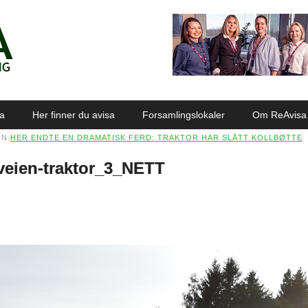
sa
Her finner du avisa
Forsamlingslokaler
Om ReAvisa
IN
HER ENDTE EN DRAMATISK FERD: TRAKTOR HAR SLÅTT KOLLBØTTE
veien-traktor_3_NETT