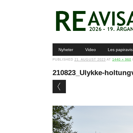
Main menu
Skip to content
Nyheter
Video
Les papiravi
PUBLISHED
21. AUGUST 2023
AT
1440 × 960
210823_Ulykke-holtung