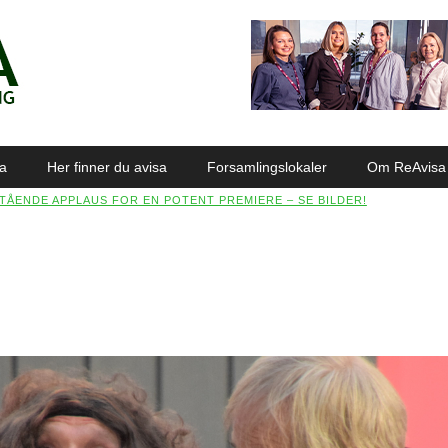
sa
Her finner du avisa
Forsamlingslokaler
Om ReAvisa
TÅENDE APPLAUS FOR EN POTENT PREMIERE – SE BILDER!