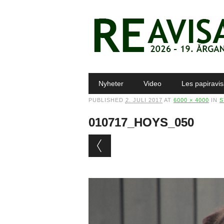
Main menu
Skip to content
Nyheter
Video
Les papiravi
PUBLISHED
2. JULI 2017
AT
6000 × 4000
IN
S
010717_HOYS_050