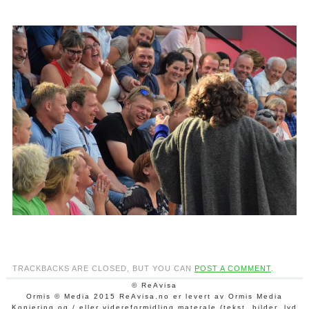
TRACKBACKS ARE CLOSED, BUT YOU CAN
POST A COMMENT
.
© ReAvisa
Ormis © Media 2015 ReAvisa.no er levert av Ormis Media
Kopiering og / eller videreformidling materale (tekst, bilder, lyd