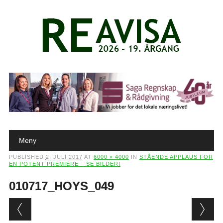
Main menu
Skip to content
Meny
PUBLISHED
2. JULI 2017
AT
6000 × 4000
IN
STÅENDE APPLAUS FOR
EN POTENT PREMIERE – SE BILDER!
010717_HOYS_049