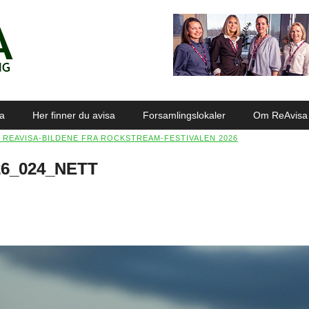
sa
Her finner du avisa
Forsamlingslokaler
Om ReAvisa
 REAVISA-BILDENE FRA ROCKSTREAM-FESTIVALEN 2026
026_024_NETT