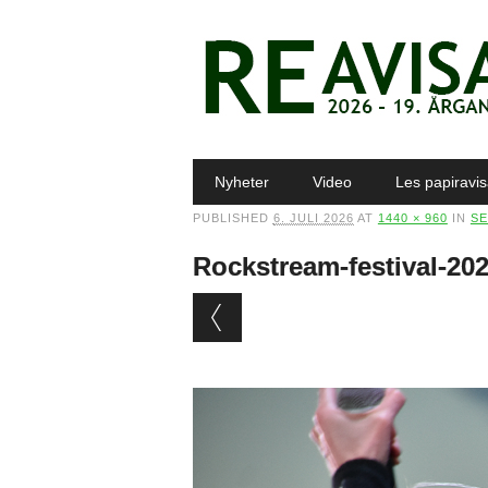
Main menu
Skip to content
Nyheter
Video
Les papiravi
PUBLISHED
6. JULI 2026
AT
1440 × 960
IN
SE
Rockstream-festival-2