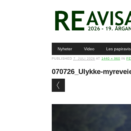
Main menu
Skip to content
Nyheter
Video
Les papiravi
PUBLISHED
7. JULI 2026
AT
1440 × 960
IN
FE
070726_Ulykke-myreve