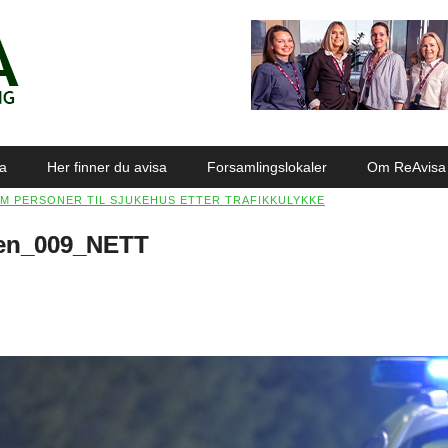
sa
Her finner du avisa
Forsamlingslokaler
Om ReAvisa
M PERSONER TIL SJUKEHUS ETTER TRAFIKKULYKKE
ien_009_NETT