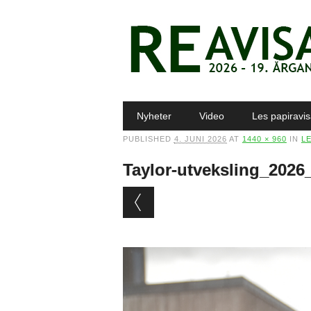
Main menu
Skip to content
Nyheter
Video
Les papiravi
PUBLISHED
4. JUNI 2026
AT
1440 × 960
IN
L
Taylor-utveksling_202