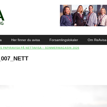
sa
Her finner du avisa
Forsamlingslokaler
Om ReAvisa
ES PAPIRAVISA PÅ NETTAVISA – SOMMERMAGASIN 2026
6_007_NETT