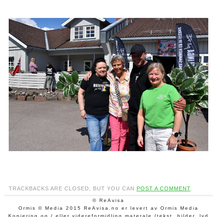
TRACKBACKS ARE CLOSED, BUT YOU CAN
POST A COMMENT
.
© ReAvisa
Ormis © Media 2015 ReAvisa.no er levert av Ormis Media
Kopiering og / eller videreformidling materale (tekst, bilder, lyd