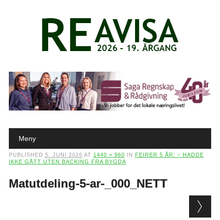
Main menu
Skip to content
Meny
PUBLISHED
5. JUNI 2026
AT
1440 × 960
IN
FEIRER 5 ÅR: – HADDE
IKKE GÅTT UTEN BACKING FRA BYGDA
Matutdeling-5-ar-_000_NETT