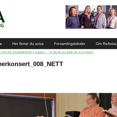
sa
Her finner du avisa
Forsamlingslokaler
Om ReAvisa
Å ER RE-SOMMEREN I GANG: – VI BLIR GLADE AV Å SYNGE
merkonsert_008_NETT