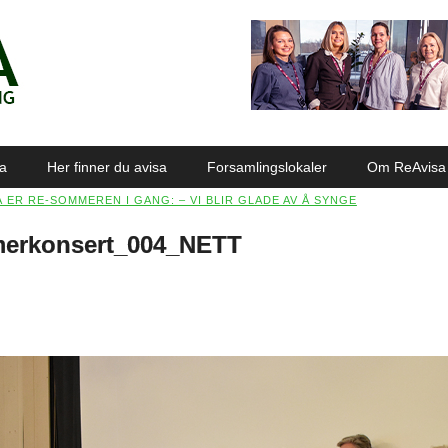
sa
Her finner du avisa
Forsamlingslokaler
Om ReAvisa
Å ER RE-SOMMEREN I GANG: – VI BLIR GLADE AV Å SYNGE
merkonsert_004_NETT