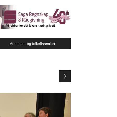
Annonse- og folkefinansiert