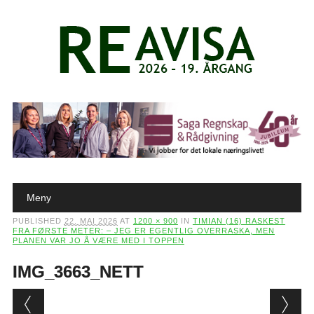
Main menu
Skip to content
Meny
PUBLISHED
22. MAI 2026
AT
1200 × 900
IN
TIMIAN (16) RASKEST
FRA FØRSTE METER: – JEG ER EGENTLIG OVERRASKA, MEN
PLANEN VAR JO Å VÆRE MED I TOPPEN
IMG_3663_NETT