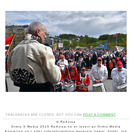
TRACKBACKS ARE CLOSED, BUT YOU CAN
POST A COMMENT
.
© ReAvisa
Ormis © Media 2015 ReAvisa.no er levert av Ormis Media
Kopiering og / eller videreformidling materale (tekst, bilder, lyd