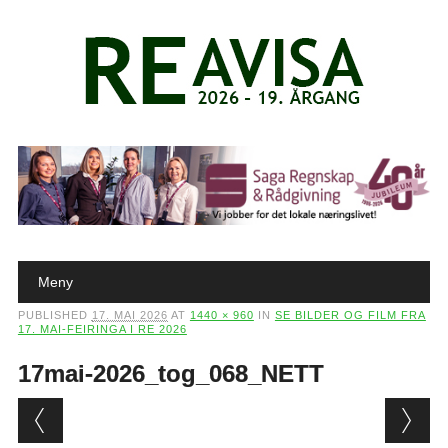
Main menu
Skip to content
Meny
PUBLISHED
17. MAI 2026
AT
1440 × 960
IN
SE BILDER OG FILM FRA
17. MAI-FEIRINGA I RE 2026
17mai-2026_tog_068_NETT