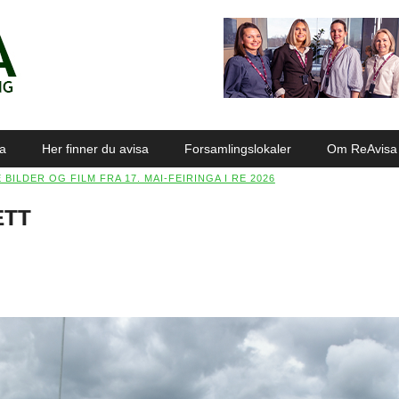
sa
Her finner du avisa
Forsamlingslokaler
Om ReAvisa
 BILDER OG FILM FRA 17. MAI-FEIRINGA I RE 2026
ETT