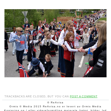
TRACKBACKS ARE CLOSED, BUT YOU CAN
POST A COMMENT
.
© ReAvisa
Ormis © Media 2015 ReAvisa.no er levert av Ormis Media
Kopiering og / eller videreformidling materale (tekst, bilder, lyd