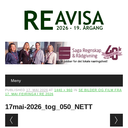
Main menu
Skip to content
Meny
PUBLISHED
17. MAI 2026
AT
1440 × 960
IN
SE BILDER OG FILM FRA
17. MAI-FEIRINGA I RE 2026
17mai-2026_tog_050_NETT