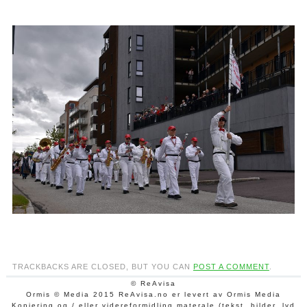
TRACKBACKS ARE CLOSED, BUT YOU CAN
POST A COMMENT
.
© ReAvisa
Ormis © Media 2015 ReAvisa.no er levert av Ormis Media
Kopiering og / eller videreformidling materale (tekst, bilder, lyd