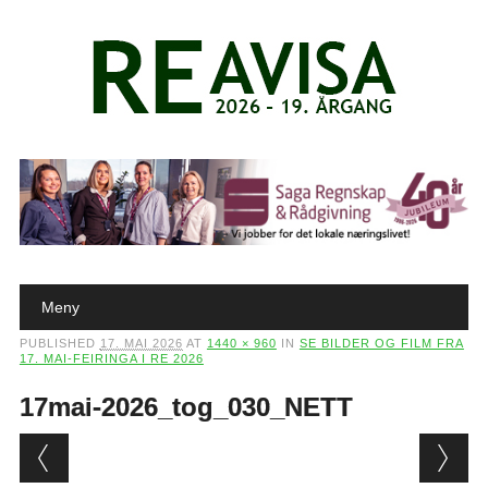
Main menu
Skip to content
Meny
PUBLISHED
17. MAI 2026
AT
1440 × 960
IN
SE BILDER OG FILM FRA
17. MAI-FEIRINGA I RE 2026
17mai-2026_tog_030_NETT