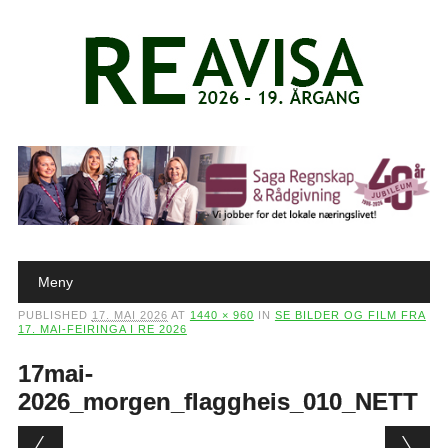
Main menu
Skip to content
Meny
PUBLISHED
17. MAI 2026
AT
1440 × 960
IN
SE BILDER OG FILM FRA
17. MAI-FEIRINGA I RE 2026
17mai-
2026_morgen_flaggheis_010_NETT