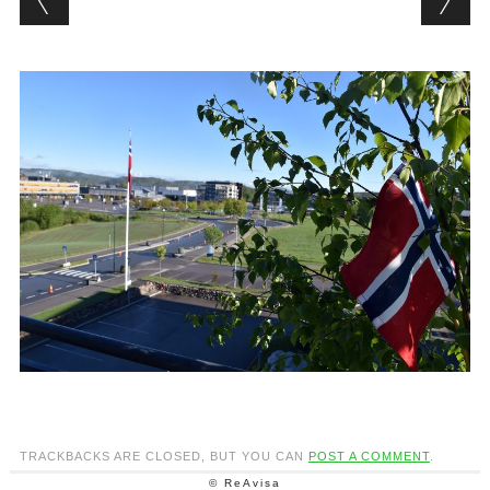
TRACKBACKS ARE CLOSED, BUT YOU CAN
POST A COMMENT
.
© ReAvisa