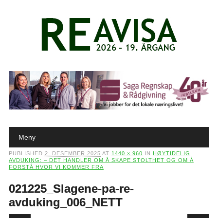
Main menu
Skip to content
Meny
PUBLISHED
2. DESEMBER 2025
AT
1440 × 960
IN
HØYTIDELIG
AVDUKING: – DET HANDLER OM Å SKAPE STOLTHET OG OM Å
FORSTÅ HVOR VI KOMMER FRA
021225_Slagene-pa-re-
avduking_006_NETT