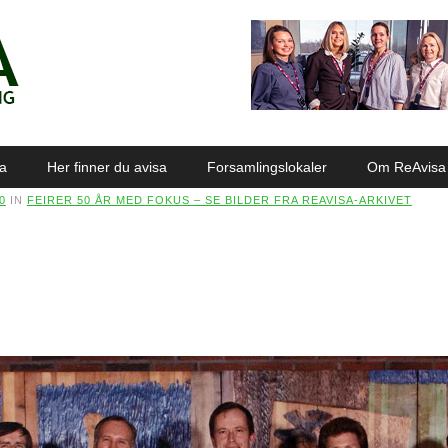
sa
Her finner du avisa
Forsamlingslokaler
Om ReAvisa
0
IN
FEIRER 50 ÅR MED FOKUS – SE BILDER FRA REAVISA-ARKIVET