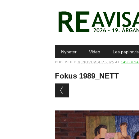
Main menu
Skip to content
Nyheter
Video
Les papiravi
PUBLISHED
8. NOVEMBER 2025
AT
1456 × 94
Fokus 1989_NETT