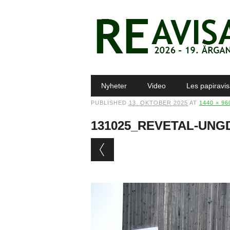
Main menu
Skip to content
Nyheter
Video
Les papiravi
PUBLISHED
13. OKTOBER 2025
AT
1440 × 96
131025_REVETAL-UN