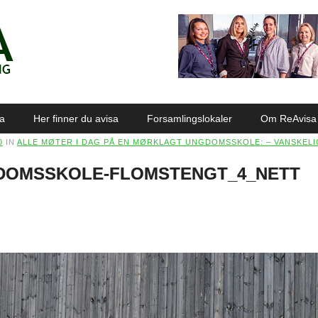
sa
Her finner du avisa
Forsamlingslokaler
Om ReAvisa
0
IN
ALLE MØTER I DAG PÅ EN MØRKLAGT UNGDOMSSKOLE: – VANSKELIG
GDOMSSKOLE-FLOMSTENGT_4_NETT