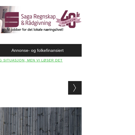
Annonse- og folkefinansiert
 SITUASJON, MEN VI LØSER DET