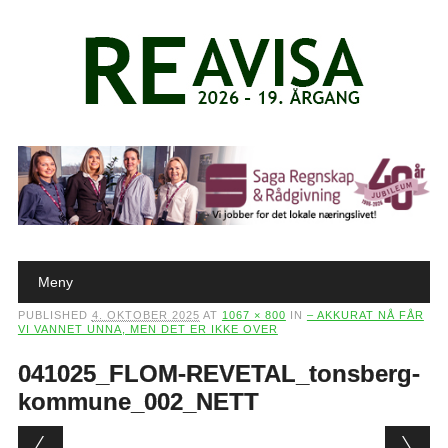
Main menu
Skip to content
Meny
PUBLISHED
4. OKTOBER 2025
AT
1067 × 800
IN
– AKKURAT NÅ FÅR
VI VANNET UNNA, MEN DET ER IKKE OVER
041025_FLOM-REVETAL_tonsberg-
kommune_002_NETT