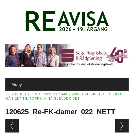
Main menu
Skip to content
Meny
PUBLISHED
16. JUNI 2025
AT
1440 × 960
IN
RE FK-JENTENE KAN
GÅ HELT TIL TOPPS: – NÅ GJELDER DET
120625_Re-FK-damer_022_NETT