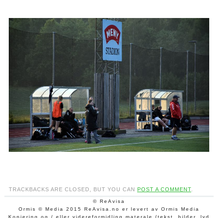
TRACKBACKS ARE CLOSED, BUT YOU CAN
POST A COMMENT
.
© ReAvisa
Ormis © Media 2015 ReAvisa.no er levert av Ormis Media
Kopiering og / eller videreformidling materale (tekst, bilder, lyd