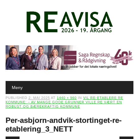
Main menu
Skip to content
Meny
PUBLISHED
2. MAI 2025
AT
1440 × 960
IN
VIL RE-ETABLERE RE
KOMMUNE: – AV MANGE GODE GRUNNER VILLE RE VÆRT EN
ROBUST OG BÆREKRAFTIG KOMMUNE
Per-asbjorn-andvik-stortinget-re-
etablering_3_NETT