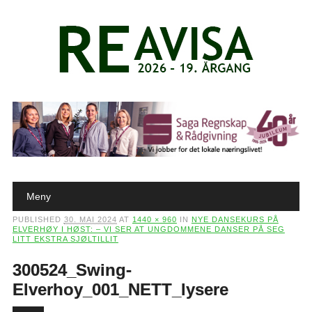
Main menu
Skip to content
Meny
PUBLISHED
30. MAI 2024
AT
1440 × 960
IN
NYE DANSEKURS PÅ
ELVERHØY I HØST: – VI SER AT UNGDOMMENE DANSER PÅ SEG
LITT EKSTRA SJØLTILLIT
300524_Swing-
Elverhoy_001_NETT_lysere