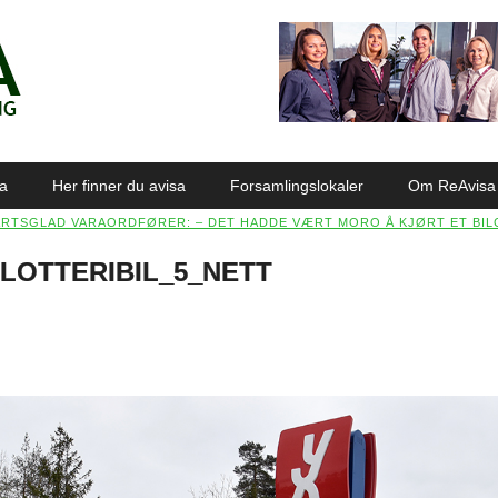
sa
Her finner du avisa
Forsamlingslokaler
Om ReAvisa
ARTSGLAD VARAORDFØRER: – DET HADDE VÆRT MORO Å KJØRT ET BIL
LOTTERIBIL_5_NETT