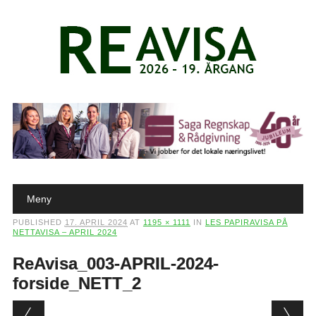
Main menu
Skip to content
Meny
PUBLISHED
17. APRIL 2024
AT
1195 × 1111
IN
LES PAPIRAVISA PÅ
NETTAVISA – APRIL 2024
ReAvisa_003-APRIL-2024-
forside_NETT_2