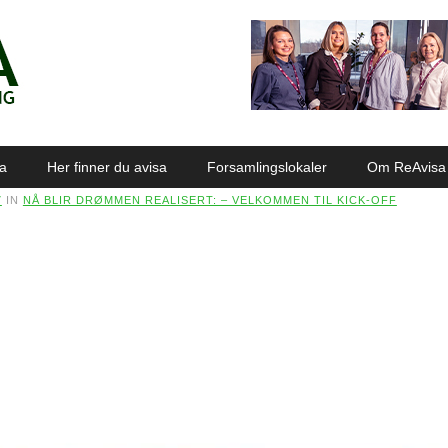
sa
Her finner du avisa
Forsamlingslokaler
Om ReAvisa
7
IN
NÅ BLIR DRØMMEN REALISERT: – VELKOMMEN TIL KICK-OFF