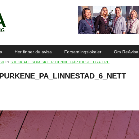
sa
Her finner du avisa
Forsamlingslokaler
Om ReAvisa
960
IN
SJEKK ALT SOM SKJER DENNE FØRJULSHELGA I RE
_PURKENE_PA_LINNESTAD_6_NETT