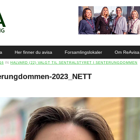
sa
Her finner du avisa
Forsamlingslokaler
Om ReAvisa
16
IN
HALVARD (22) VALGT TIL SENTRALSTYRET I SENTERUNGDOMMEN
nterungdommen-2023_NETT