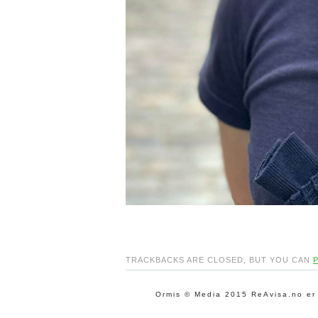
TRACKBACKS ARE CLOSED, BUT YOU CAN
Ormis © Media 2015 ReAvisa.no er le