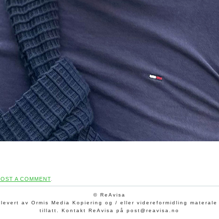
POST A COMMENT
.
© ReAvisa
vert av Ormis Media Kopiering og / eller videreformidling materale (
tillatt. Kontakt ReAvisa på post@reavisa.no