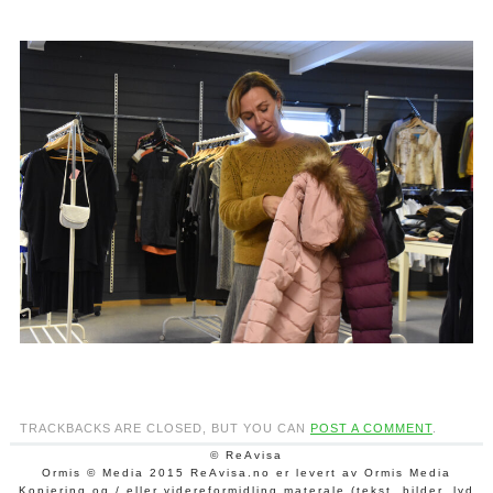
TRACKBACKS ARE CLOSED, BUT YOU CAN
POST A COMMENT
.
© ReAvisa
Ormis © Media 2015 ReAvisa.no er levert av Ormis Media
Kopiering og / eller videreformidling materale (tekst, bilder, lyd