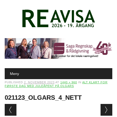
Main menu
Skip to content
Meny
PUBLISHED
2. NOVEMBER 2023
AT
1440 × 960
IN
ALT KLART FOR
FØRSTE DAG MED JULEÅPENT PÅ OLGARS
021123_OLGARS_4_NETT