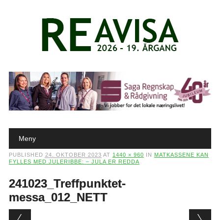
Main menu
Skip to content
Meny
PUBLISHED
24. OKTOBER 2023
AT
1440 × 960
IN
MATKASSENE KAN
FYLLES MED JULERIBBE: – JULA ER REDDA
241023_Treffpunktet-
messa_012_NETT