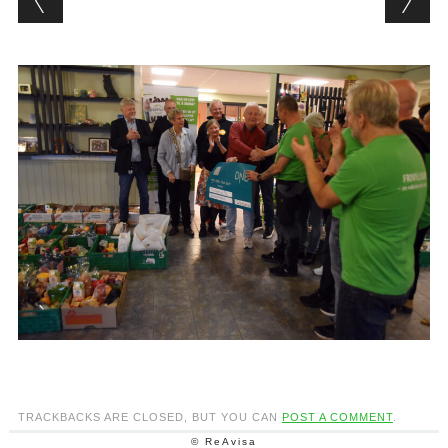
TRACKBACKS ARE CLOSED, BUT YOU CAN
POST A COMMENT
.
© ReAvisa