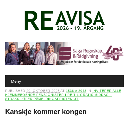
Main menu
Skip to content
Meny
PUBLISHED
20. OKTOBER 2023
AT
1536 × 2048
IN
INVITERER ALLE
HJEMMEBOENDE PENSJONISTER I RE TIL GRATIS MIDDAG –
STRAKS LØPER PÅMELDINGSFRISTEN UT
Kanskje kommer kongen