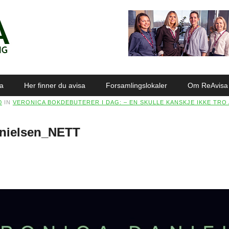
sa
Her finner du avisa
Forsamlingslokaler
Om ReAvisa
0
IN
VERONICA BOKDEBUTERER I DAG: – EN SKULLE KANSKJE IKKE TRO
anielsen_NETT