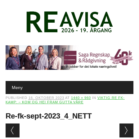
Main menu
Skip to content
Meny
PUBLISHED
16. OKTOBER 2023
AT
1440 × 960
IN
VIKTIG RE FK-
KAMP: – KOM OG HEI FRAM GUTTA VÅRE
Re-fk-sept-2023_4_NETT