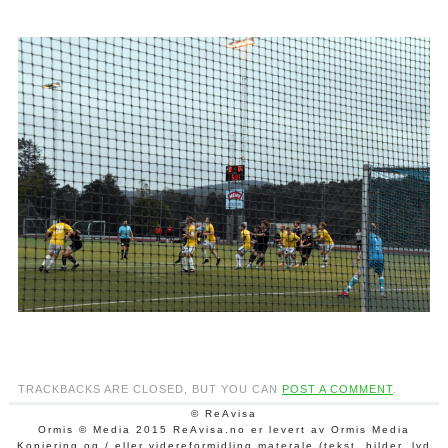
TRACKBACKS ARE CLOSED, BUT YOU CAN
POST A COMMENT
.
© ReAvisa
Ormis © Media 2015 ReAvisa.no er levert av Ormis Media
Kopiering og / eller videreformidling materale (tekst, bilder, lyd