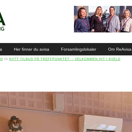
sa
Her finner du avisa
Forsamlingslokaler
Om ReAvisa
00
IN
NYTT TILBUD PÅ TREFFPUNKTET: – VELKOMMEN HIT I KVELD