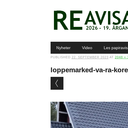
Main menu
Skip to content
Nyheter
Video
Les papiravi
PUBLISHED
22. SEPTEMBER 2023
AT
2048 × 
loppemarked-va-ra-kore