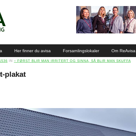
sa
Her finner du avisa
Forsamlingslokaler
Om ReAvisa
1536
IN
– FØRST BLIR MAN IRRITERT OG SINNA, SÅ BLIR MAN SKUFFA
t-plakat