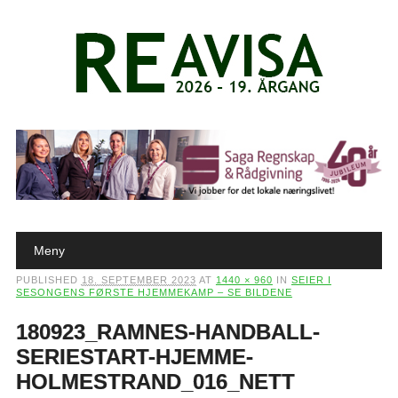
Main menu
Skip to content
Meny
PUBLISHED
18. SEPTEMBER 2023
AT
1440 × 960
IN
SEIER I
SESONGENS FØRSTE HJEMMEKAMP – SE BILDENE
180923_RAMNES-HANDBALL-
SERIESTART-HJEMME-
HOLMESTRAND_016_NETT